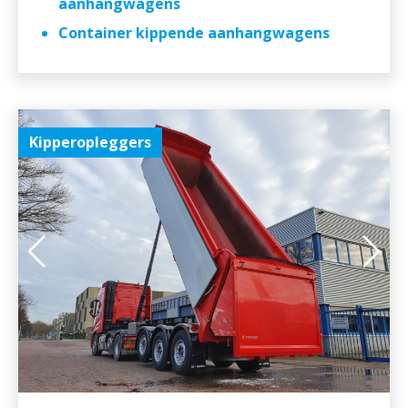
aanhangwagens
Container kippende aanhangwagens
Kipperopleggers